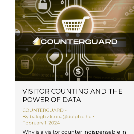
VISITOR COUNTING AND THE
POWER OF DATA
COUNTERGUARD
By
balogh.viktoria@dolphio.hu
February 1, 2024
Why is a visitor counter indispensable in