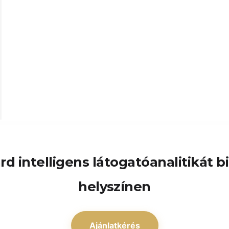
d intelligens látogatóanalitikát b
helyszínen
Ajánlatkérés