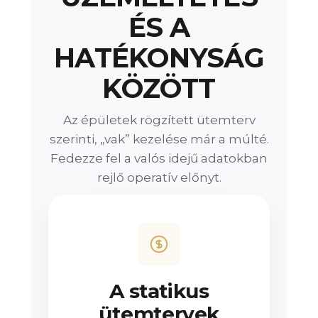
ÉS A
HATÉKONYSÁG
KÖZÖTT
Az épületek rögzített ütemterv
szerinti, „vak” kezelése már a múlté.
Fedezze fel a valós idejű adatokban
rejlő operatív előnyt.
A statikus
ütemtervek