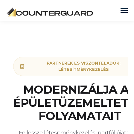
PARTNEREK ÉS VISZONTELADÓK:
LÉTESÍTMÉNYKEZELÉS
MODERNIZÁLJA A
ÉPÜLETÜZEMELTETÉ
FOLYAMATAIT
Fejlessze létesítménykezelési portfólióját va