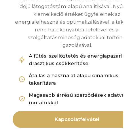
idejű látogatószám-alapú analitikával. Nyújt
kiemelkedő értéket ügyfeleinek az
energiafelhasználás optimalizálásával, a takarí
rend hatékonyabbá tételével és a
szolgáltatásminőség adatokkal történő
igazolásával.
A fűtés, szellőztetés és energiapazarlás
drasztikus csökkentése
Átállás a használat alapú dinamikus
takarításra
Magasabb árrésű szerződések adatvezé
mutatókkal
Kapcsolatfelvétel