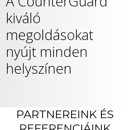
A CounterGuard
kiváló
megoldásokat
nyújt minden
helyszínen
PARTNEREINK ÉS
REFERENCIÁINK