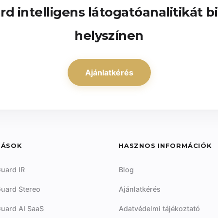
d intelligens látogatóanalitikát b
helyszínen
Ajánlatkérés
DÁSOK
HASZNOS INFORMÁCIÓK
uard IR
Blog
uard Stereo
Ajánlatkérés
uard AI SaaS
Adatvédelmi tájékoztató