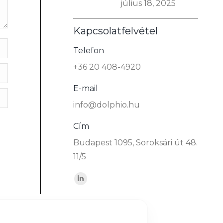
július 18, 2025
Kapcsolatfelvétel
Telefon
+36 20 408-4920
E-mail
info@dolphio.hu
Cím
Budapest 1095, Soroksári út 48.
11/5
Find us on:
Linkedin
page
opens