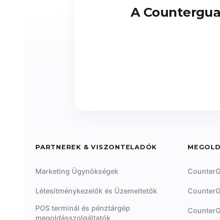
A Counterguar
PARTNEREK & VISZONTELADÓK
MEGOL
Marketing Ügynökségek
CounterG
Létesítménykezelők és Üzemeltetők
CounterG
POS terminál és pénztárgép
CounterG
megoldásszolgáltatók