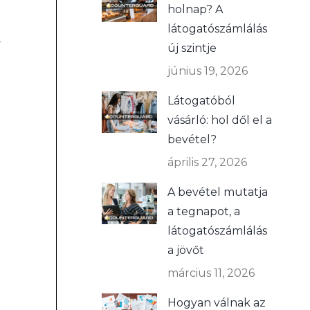
holnap? A
látogatószámlálás
új szintje
június 19, 2026
Látogatóból
vásárló: hol dől el a
bevétel?
április 27, 2026
A bevétel mutatja
a tegnapot, a
látogatószámlálás
a jövőt
március 11, 2026
Hogyan válnak az