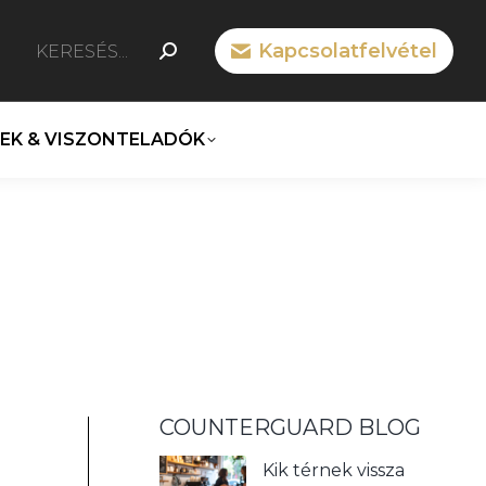
SEARCH:
Kapcsolatfelvétel
n
cebook
ge
EK & VISZONTELADÓK
ens
ew
w
ndow
COUNTERGUARD BLOG
Kik térnek vissza