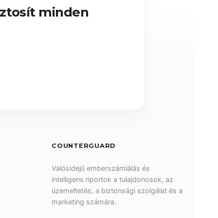
in
iztosít minden
new
window
COUNTERGUARD
Valósidejű emberszámlálás és
intelligens riportok a tulajdonosok, az
üzemeltetés, a biztonsági szolgálat és a
marketing számára.