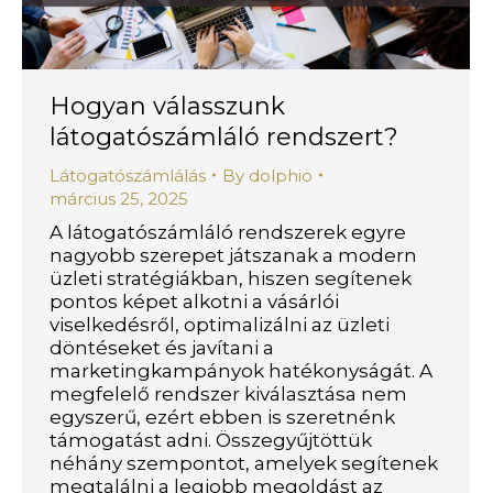
Hogyan válasszunk
látogatószámláló rendszert?
Látogatószámlálás
By
dolphio
március 25, 2025
A látogatószámláló rendszerek egyre
nagyobb szerepet játszanak a modern
üzleti stratégiákban, hiszen segítenek
pontos képet alkotni a vásárlói
viselkedésről, optimalizálni az üzleti
döntéseket és javítani a
marketingkampányok hatékonyságát. A
megfelelő rendszer kiválasztása nem
egyszerű, ezért ebben is szeretnénk
támogatást adni. Összegyűjtöttük
néhány szempontot, amelyek segítenek
megtalálni a legjobb megoldást az