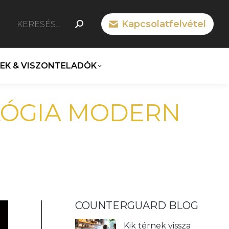
SEARCH:
Kapcsolatfelvétel
n
cebook
ge
EK & VISZONTELADÓK
ens
LÓGIA MODERN
ew
w
ndow
COUNTERGUARD BLOG
Kik térnek vissza