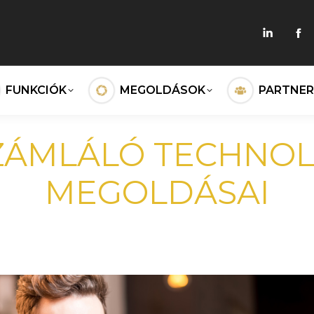
Linkedi
Fa
page
pa
FUNKCIÓK
MEGOLDÁSOK
PARTNER
opens
op
in
in
ZÁMLÁLÓ TECHNO
new
n
MEGOLDÁSAI
windo
wi