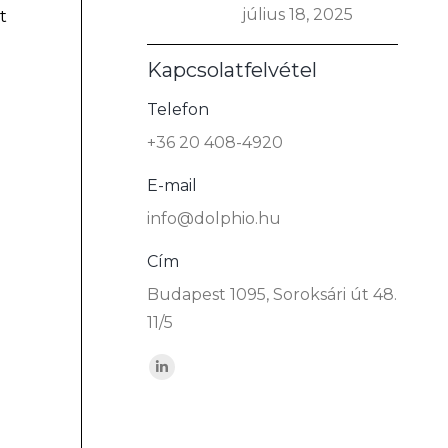
július 18, 2025
t
Kapcsolatfelvétel
Telefon
+36 20 408-4920
E-mail
info@dolphio.hu
Cím
Budapest 1095, Soroksári út 48.
11/5
Find us on:
Linkedin
page
opens