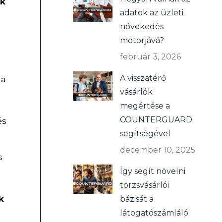
uk
adatok az üzleti
növekedés
motorjává?
február 3, 2026
A visszatérő
 a
vásárlók
megértése a
COUNTERGUARD
és
segítségével
december 10, 2025
s
Így segít növelni
törzsvásárlói
k
bázisát a
látogatószámláló