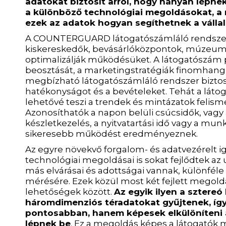
adatokat biztosít arról, hogy hányan lépne
a különböző technológiai megoldásokat, a 
ezek az adatok hogyan segíthetnek a váll
A COUNTERGUARD látogatószámláló rendszer ho
kiskereskedők, bevásárlóközpontok, múzeumok
optimalizálják működésüket. A látogatószám 
beosztását, a marketingstratégiák finomhangol
megbízható látogatószámláló rendszer biztos 
hatékonyságot és a bevételeket. Tehát a láto
lehetővé teszi a trendek és mintázatok felisme
Azonosíthatók a napon belüli csúcsidők, vagy
készletkezelés, a nyitvatartási idő vagy a m
sikeresebb működést eredményeznek.
Az egyre növekvő forgalom- és adatvezérelt i
technológiai megoldásai is sokat fejlődtek a
más elvárásai és adottságai vannak, különfél
mérésére. Ezek közül most két fejlett megold
lehetőségek között.
Az egyik ilyen a sztere
háromdimenziós téradatokat gyűjtenek, így
pontosabban, hanem képesek elkülöníteni a
lépnek be
. Ez a megoldás képes a látogatók