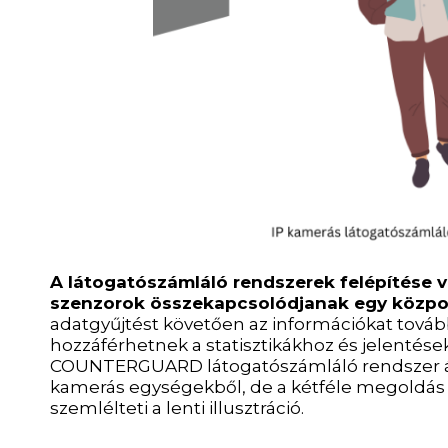
A látogatószámláló rendszerek felépítése v
szenzorok összekapcsolódjanak egy közpon
adatgyűjtést követően az információkat továb
hozzáférhetnek a statisztikákhoz és jelentése
COUNTERGUARD látogatószámláló rendszer áll
kamerás egységekből, de a kétféle megoldás e
szemlélteti a lenti illusztráció.