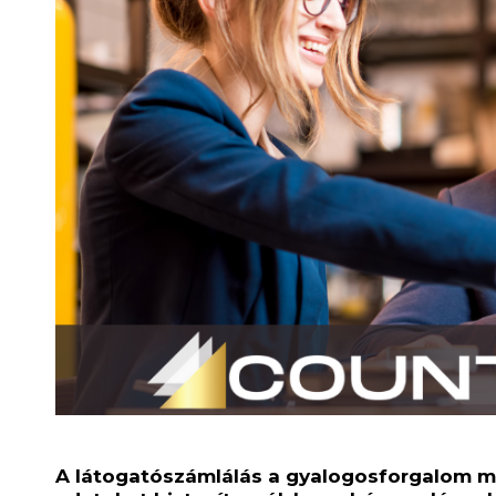
A látogatószámlálás a gyalogosforgalom m