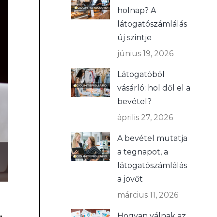
holnap? A
látogatószámlálás
új szintje
június 19, 2026
Látogatóból
vásárló: hol dől el a
bevétel?
április 27, 2026
A bevétel mutatja
a tegnapot, a
látogatószámlálás
a jövőt
március 11, 2026
Hogyan válnak az